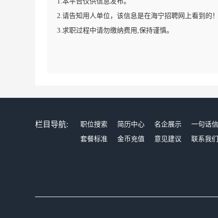
1.本平台仅供信息发布。
2.请告知用人单位，该信息是在海宁招聘网上看到的
3.求职过程中请勿缴纳费用,保持谨慎。
栏目导航:
职位搜索
简历中心
名企展示
一句话
套餐标准
金币充值
意见建议
联系我