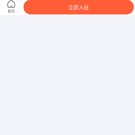
杭州市花朵化妆品华润万家海宁店
立即入驻
海宁市海昌路与海州路交叉口国际轮滑中心华润万家
首页
超市
海宁昌倍家具有限公司
净度瑜伽馆
海宁市杨门鞋业有限公司
海宁海欣真空包装有限公司
海宁市经济开发区丹梅路３号