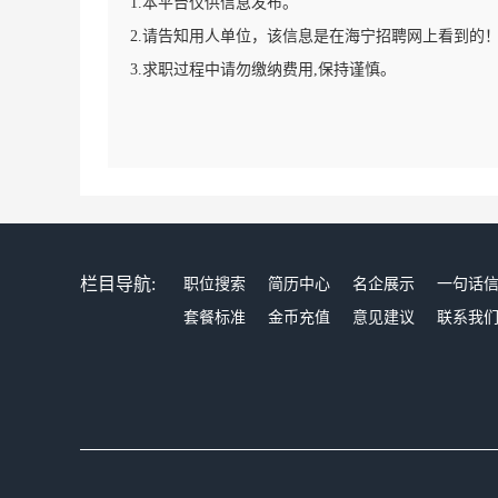
1.本平台仅供信息发布。
2.请告知用人单位，该信息是在海宁招聘网上看到的
3.求职过程中请勿缴纳费用,保持谨慎。
栏目导航:
职位搜索
简历中心
名企展示
一句话
套餐标准
金币充值
意见建议
联系我