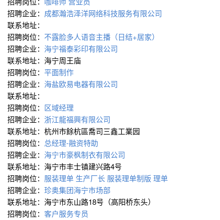
招聘岗位：
咖啡师
营业员
招聘企业：
成都瀚浩泽洋网络科技服务有限公司
联系地址：
招聘岗位：
不露脸多人语音主播（日结+居家）
招聘企业：
海宁福泰彩印有限公司
联系地址：海宁周王庙
招聘岗位：
平面制作
招聘企业：
海盐欧易电器有限公司
联系地址：
招聘岗位：
区域经理
招聘企业：
浙江龍福興有限公司
联系地址：杭州市餘杭區喬司三鑫工業园
招聘岗位：
总经理-融资特助
招聘企业：
海宁市豪枫制衣有限公司
联系地址：海宁市丰士镇建兴路4号
招聘岗位：
服装理单
生产厂长
服装理单制版
理单
招聘企业：
珍奥集团海宁市场部
联系地址：海宁市东山路18号（高阳桥东头）
招聘岗位：
客户服务专员