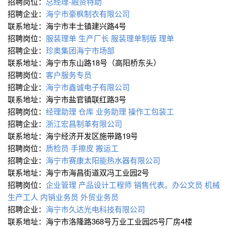
招聘岗位：
总经理-融资特助
招聘企业：
海宁市豪枫制衣有限公司
联系地址：海宁市丰士镇建兴路4号
招聘岗位：
服装理单
生产厂长
服装理单制版
理单
招聘企业：
珍奥集团海宁市场部
联系地址：海宁市东山路18号（高阳桥东头）
招聘岗位：
客户服务专员
招聘企业：
海宁市鑫诚电子有限公司
联系地址：海宁市盐官镇联红路3号
招聘岗位：
经理助理
仓库
业务助理
操作工包装工
招聘企业：
浙江宏昌制革有限公司
联系地址：海宁经济开发区施带路19号
招聘岗位：
质检员
手擦皮
搬运工
招聘企业：
海宁市赛康太阳能热水器有限公司
联系地址：海宁市海昌街道双冯工业园2号
招聘岗位：
企业管理
产品设计工程师
销售代表。办公文员
机械
生产工人
内销业务员
外贸业务员
招聘企业：
海宁市久达光电科技有限公司
联系地址：海宁市洛隆路368号万业工业园25号厂房4楼