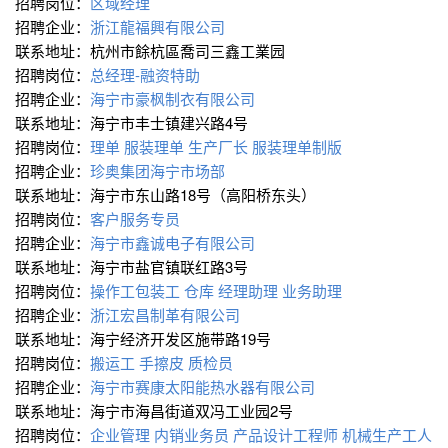
招聘岗位：
区域经理
招聘企业：
浙江龍福興有限公司
联系地址：杭州市餘杭區喬司三鑫工業园
招聘岗位：
总经理-融资特助
招聘企业：
海宁市豪枫制衣有限公司
联系地址：海宁市丰士镇建兴路4号
招聘岗位：
理单
服装理单
生产厂长
服装理单制版
招聘企业：
珍奥集团海宁市场部
联系地址：海宁市东山路18号（高阳桥东头）
招聘岗位：
客户服务专员
招聘企业：
海宁市鑫诚电子有限公司
联系地址：海宁市盐官镇联红路3号
招聘岗位：
操作工包装工
仓库
经理助理
业务助理
招聘企业：
浙江宏昌制革有限公司
联系地址：海宁经济开发区施带路19号
招聘岗位：
搬运工
手擦皮
质检员
招聘企业：
海宁市赛康太阳能热水器有限公司
联系地址：海宁市海昌街道双冯工业园2号
招聘岗位：
企业管理
内销业务员
产品设计工程师
机械生产工人