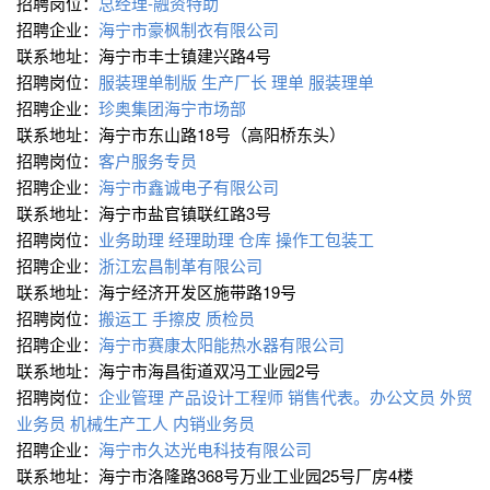
招聘岗位：
总经理-融资特助
招聘企业：
海宁市豪枫制衣有限公司
联系地址：海宁市丰士镇建兴路4号
招聘岗位：
服装理单制版
生产厂长
理单
服装理单
招聘企业：
珍奥集团海宁市场部
联系地址：海宁市东山路18号（高阳桥东头）
招聘岗位：
客户服务专员
招聘企业：
海宁市鑫诚电子有限公司
联系地址：海宁市盐官镇联红路3号
招聘岗位：
业务助理
经理助理
仓库
操作工包装工
招聘企业：
浙江宏昌制革有限公司
联系地址：海宁经济开发区施带路19号
招聘岗位：
搬运工
手擦皮
质检员
招聘企业：
海宁市赛康太阳能热水器有限公司
联系地址：海宁市海昌街道双冯工业园2号
招聘岗位：
企业管理
产品设计工程师
销售代表。办公文员
外贸
业务员
机械生产工人
内销业务员
招聘企业：
海宁市久达光电科技有限公司
联系地址：海宁市洛隆路368号万业工业园25号厂房4楼